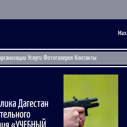
Мах
организации
Услуги
Фотогалерея
Контакты
лика Дагестан
тельного
ния «УЧЕБНЫЙ